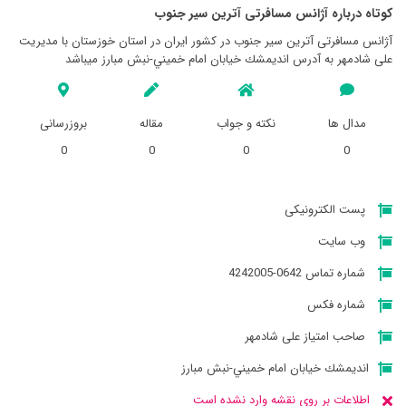
کوتاه درباره آژانس مسافرتی آترين سير جنوب
آژانس مسافرتی آترين سير جنوب در کشور ایران در استان خوزستان با مدیریت
علی شادمهر به آدرس انديمشك خیابان امام خميني-نبش مبارز میباشد
مدال ها
نکته و جواب
مقاله
بروزرسانی
0
0
0
0
پست الکترونیکی
وب سایت
شماره تماس 0642-4242005
شماره فکس
صاحب امتیاز علی شادمهر
انديمشك خیابان امام خميني-نبش مبارز
اطلاعات بر روی نقشه وارد نشده است