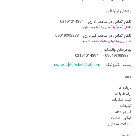
راه‌های ارتباطی
تلفن تماس در ساعات اداری
02191014894
داخلی "صفر" یا "صد و یک" را وارد نمایید
تلفن تماس در ساعات غیراداری
09019398888
فقط برای پشتیبانی سایت دهه دات کام
پیامرسان واتساپ
02191014894
-
09019398888
پست الکترونیکی
support[At]Deheh[Dot]com
دهه
درباره ما
ارتباط با ما
ثبت شکایات
تبلیغات
کار در دهه
قوانین سایت
سوالات متداول