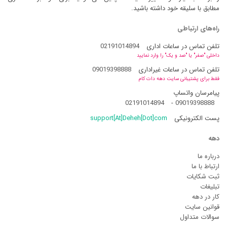
مطابق با سلیقه خود داشته باشید.
راه‌های ارتباطی
تلفن تماس در ساعات اداری
02191014894
داخلی "صفر" یا "صد و یک" را وارد نمایید
تلفن تماس در ساعات غیراداری
09019398888
فقط برای پشتیبانی سایت دهه دات کام
پیامرسان واتساپ
02191014894
-
09019398888
پست الکترونیکی
support[At]Deheh[Dot]com
دهه
درباره ما
ارتباط با ما
ثبت شکایات
تبلیغات
کار در دهه
قوانین سایت
سوالات متداول