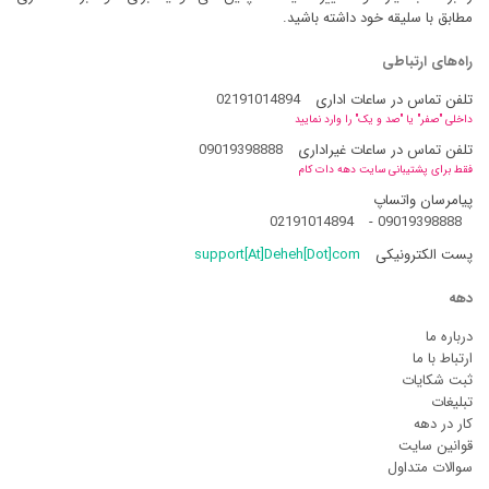
مطابق با سلیقه خود داشته باشید.
راه‌های ارتباطی
تلفن تماس در ساعات اداری
02191014894
داخلی "صفر" یا "صد و یک" را وارد نمایید
تلفن تماس در ساعات غیراداری
09019398888
فقط برای پشتیبانی سایت دهه دات کام
پیامرسان واتساپ
02191014894
-
09019398888
پست الکترونیکی
support[At]Deheh[Dot]com
دهه
درباره ما
ارتباط با ما
ثبت شکایات
تبلیغات
کار در دهه
قوانین سایت
سوالات متداول