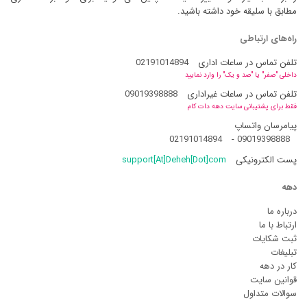
مطابق با سلیقه خود داشته باشید.
راه‌های ارتباطی
تلفن تماس در ساعات اداری
02191014894
داخلی "صفر" یا "صد و یک" را وارد نمایید
تلفن تماس در ساعات غیراداری
09019398888
فقط برای پشتیبانی سایت دهه دات کام
پیامرسان واتساپ
02191014894
-
09019398888
پست الکترونیکی
support[At]Deheh[Dot]com
دهه
درباره ما
ارتباط با ما
ثبت شکایات
تبلیغات
کار در دهه
قوانین سایت
سوالات متداول