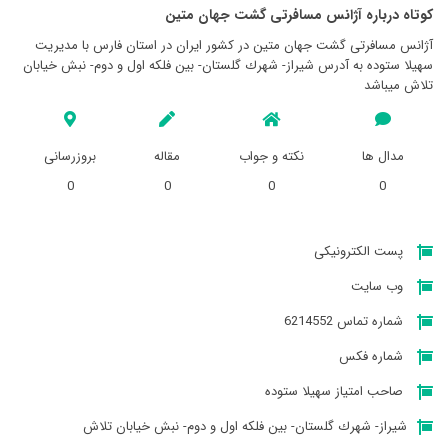
کوتاه درباره آژانس مسافرتی گشت جهان متين
آژانس مسافرتی گشت جهان متين در کشور ایران در استان فارس با مدیریت
سهيلا ستوده به آدرس شيراز- شهرك گلستان- بين فلكه اول و دوم- نبش خيابان
تلاش میباشد
مدال ها
نکته و جواب
مقاله
بروزرسانی
0
0
0
0
پست الکترونیکی
وب سایت
شماره تماس 6214552
شماره فکس
صاحب امتیاز سهيلا ستوده
شيراز- شهرك گلستان- بين فلكه اول و دوم- نبش خيابان تلاش