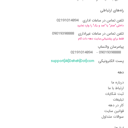
راه‌های ارتباطی
تلفن تماس در ساعات اداری
02191014894
داخلی "صفر" یا "صد و یک" را وارد نمایید
تلفن تماس در ساعات غیراداری
09019398888
فقط برای پشتیبانی سایت دهه دات کام
پیامرسان واتساپ
02191014894
-
09019398888
پست الکترونیکی
support[At]Deheh[Dot]com
دهه
درباره ما
ارتباط با ما
ثبت شکایات
تبلیغات
کار در دهه
قوانین سایت
سوالات متداول