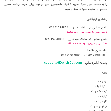
را برحسب نیاز خود تغییر دهید. همچنین می توانید برای خود برنامه سفری
مطابق با سلیقه خود داشته باشید.
راه‌های ارتباطی
تلفن تماس در ساعات اداری
02191014894
داخلی "صفر" یا "صد و یک" را وارد نمایید
تلفن تماس در ساعات غیراداری
09019398888
فقط برای پشتیبانی سایت دهه دات کام
پیامرسان واتساپ
02191014894
-
09019398888
پست الکترونیکی
support[At]Deheh[Dot]com
دهه
درباره ما
ارتباط با ما
ثبت شکایات
تبلیغات
کار در دهه
قوانین سایت