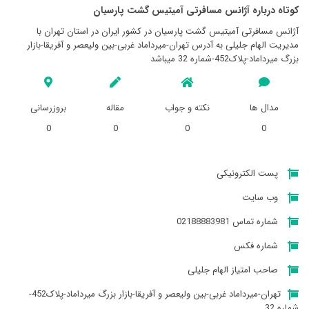
کوتاه درباره آژانس مسافرتی آميتيس گشت پارسيان
آژانس مسافرتی آميتيس گشت پارسيان در کشور ایران در استان تهران با
مدیریت الهام جلیلی به آدرس تهران-میرداماد غربی-بین ولیعصر و آفریقا-بازار
بزرگ میرداماد-پلاک452-شماره 32 میباشد
مدال ها
نکته و جواب
مقاله
بروزرسانی
0
0
0
0
پست الکترونیکی
وب سایت
شماره تماس 02188883981
شماره فکس
صاحب امتیاز الهام جلیلی
تهران-میرداماد غربی-بین ولیعصر و آفریقا-بازار بزرگ میرداماد-پلاک452-
شماره 32