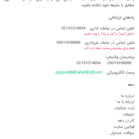
مطابق با سلیقه خود داشته باشید.
راه‌های ارتباطی
تلفن تماس در ساعات اداری
02191014894
داخلی "صفر" یا "صد و یک" را وارد نمایید
تلفن تماس در ساعات غیراداری
09019398888
فقط برای پشتیبانی سایت دهه دات کام
پیامرسان واتساپ
02191014894
-
09019398888
پست الکترونیکی
support[At]Deheh[Dot]com
دهه
درباره ما
ارتباط با ما
ثبت شکایات
تبلیغات
کار در دهه
قوانین سایت
سوالات متداول