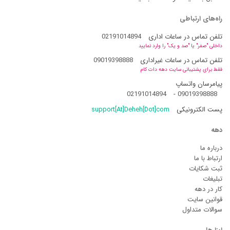
راه‌های ارتباطی
تلفن تماس در ساعات اداری
02191014894
داخلی "صفر" یا "صد و یک" را وارد نمایید
تلفن تماس در ساعات غیراداری
09019398888
فقط برای پشتیبانی سایت دهه دات کام
پیامرسان واتساپ
02191014894
-
09019398888
پست الکترونیکی
support[At]Deheh[Dot]com
دهه
درباره ما
ارتباط با ما
ثبت شکایات
تبلیغات
کار در دهه
قوانین سایت
سوالات متداول