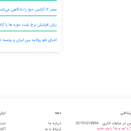
مصر ۱۶ آژانس حج را دادگاهی می‌کند
زیان افزایش نرخ بلیت موزه ها را آژان
اجرای لغو روادید بین ایران و روسیه ت
رتباطی
دهه
ابزار
س در ساعات اداری
02191014894
درباره ما
تبدی
ارتباط با ما
آکاد
یا "صد و یک" را وارد نمایید