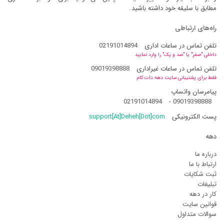
مطابق با سلیقه خود داشته باشید.
راه‌های ارتباطی
تلفن تماس در ساعات اداری
02191014894
داخلی "صفر" یا "صد و یک" را وارد نمایید
تلفن تماس در ساعات غیراداری
09019398888
فقط برای پشتیبانی سایت دهه دات کام
پیامرسان واتساپ
02191014894
-
09019398888
پست الکترونیکی
support[At]Deheh[Dot]com
دهه
درباره ما
ارتباط با ما
ثبت شکایات
تبلیغات
کار در دهه
قوانین سایت
سوالات متداول