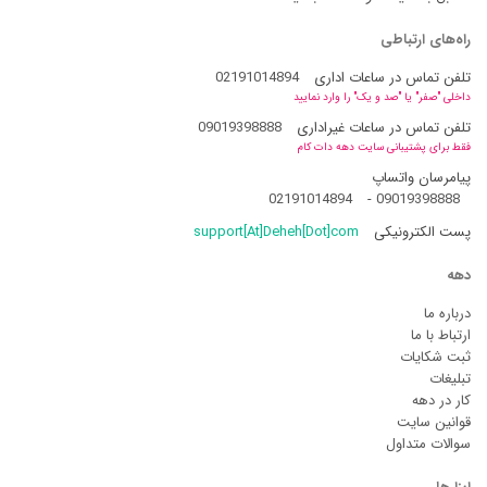
راه‌های ارتباطی
تلفن تماس در ساعات اداری
02191014894
داخلی "صفر" یا "صد و یک" را وارد نمایید
تلفن تماس در ساعات غیراداری
09019398888
فقط برای پشتیبانی سایت دهه دات کام
پیامرسان واتساپ
02191014894
-
09019398888
پست الکترونیکی
support[At]Deheh[Dot]com
دهه
درباره ما
ارتباط با ما
ثبت شکایات
تبلیغات
کار در دهه
قوانین سایت
سوالات متداول