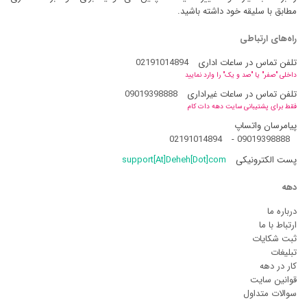
مطابق با سلیقه خود داشته باشید.
راه‌های ارتباطی
تلفن تماس در ساعات اداری
02191014894
داخلی "صفر" یا "صد و یک" را وارد نمایید
تلفن تماس در ساعات غیراداری
09019398888
فقط برای پشتیبانی سایت دهه دات کام
پیامرسان واتساپ
02191014894
-
09019398888
پست الکترونیکی
support[At]Deheh[Dot]com
دهه
درباره ما
ارتباط با ما
ثبت شکایات
تبلیغات
کار در دهه
قوانین سایت
سوالات متداول