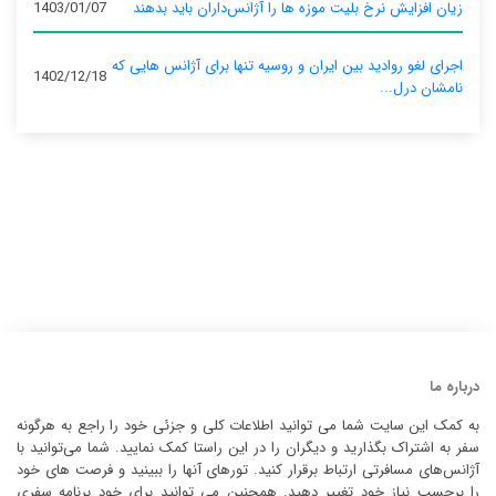
زیان افزایش نرخ بلیت موزه ها را آژانس‌داران باید بدهند
1403/01/07
اجرای لغو روادید بین ایران و روسیه تنها برای آژانس‌ هایی که
1402/12/18
نامشان درل...
درباره ما
به کمک این سایت شما می توانید اطلاعات کلی و جزئی خود را راجع به هرگونه
سفر به اشتراک بگذارید و دیگران را در این راستا کمک نمایید. شما می‌توانید با
آژانس‌های مسافرتی ارتباط برقرار کنید. تورهای آنها را ببینید و فرصت های خود
را برحسب نیاز خود تغییر دهید. همچنین می توانید برای خود برنامه سفری