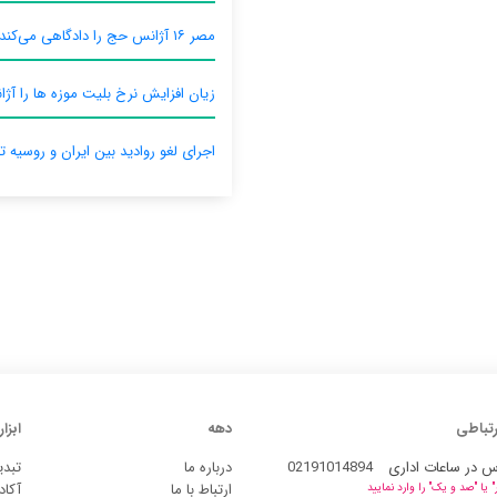
مصر ۱۶ آژانس حج را دادگاهی می‌کند
زیان افزایش نرخ بلیت موزه ها را آژان
اجرای لغو روادید بین ایران و روسیه ت
رتباطی
دهه
ابزار
س در ساعات اداری
02191014894
درباره ما
تبدی
ارتباط با ما
آکاد
یا "صد و یک" را وارد نمایید