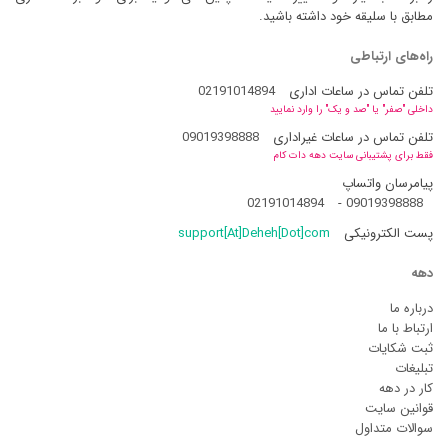
مطابق با سلیقه خود داشته باشید.
راه‌های ارتباطی
تلفن تماس در ساعات اداری
02191014894
داخلی "صفر" یا "صد و یک" را وارد نمایید
تلفن تماس در ساعات غیراداری
09019398888
فقط برای پشتیبانی سایت دهه دات کام
پیامرسان واتساپ
02191014894
-
09019398888
پست الکترونیکی
support[At]Deheh[Dot]com
دهه
درباره ما
ارتباط با ما
ثبت شکایات
تبلیغات
کار در دهه
قوانین سایت
سوالات متداول