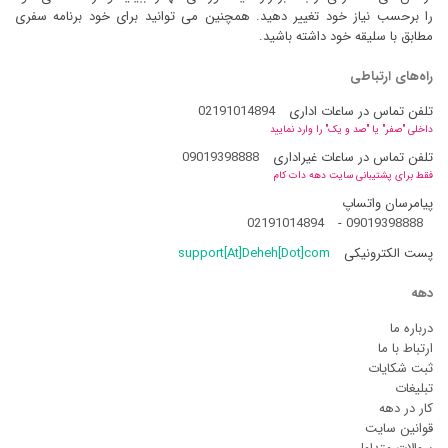
را برحسب نیاز خود تغییر دهید. همچنین می توانید برای خود برنامه سفری
مطابق با سلیقه خود داشته باشید.
راه‌های ارتباطی
تلفن تماس در ساعات اداری
02191014894
داخلی "صفر" یا "صد و یک" را وارد نمایید
تلفن تماس در ساعات غیراداری
09019398888
فقط برای پشتیبانی سایت دهه دات کام
پیامرسان واتساپ
02191014894
-
09019398888
پست الکترونیکی
support[At]Deheh[Dot]com
دهه
درباره ما
ارتباط با ما
ثبت شکایات
تبلیغات
کار در دهه
قوانین سایت