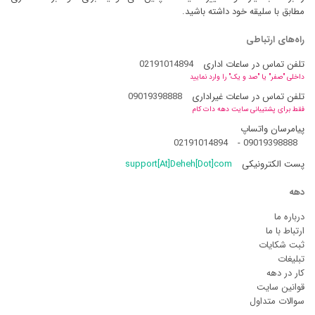
مطابق با سلیقه خود داشته باشید.
راه‌های ارتباطی
تلفن تماس در ساعات اداری
02191014894
داخلی "صفر" یا "صد و یک" را وارد نمایید
تلفن تماس در ساعات غیراداری
09019398888
فقط برای پشتیبانی سایت دهه دات کام
پیامرسان واتساپ
02191014894
-
09019398888
پست الکترونیکی
support[At]Deheh[Dot]com
دهه
درباره ما
ارتباط با ما
ثبت شکایات
تبلیغات
کار در دهه
قوانین سایت
سوالات متداول