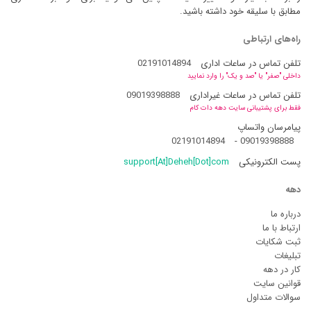
مطابق با سلیقه خود داشته باشید.
راه‌های ارتباطی
تلفن تماس در ساعات اداری
02191014894
داخلی "صفر" یا "صد و یک" را وارد نمایید
تلفن تماس در ساعات غیراداری
09019398888
فقط برای پشتیبانی سایت دهه دات کام
پیامرسان واتساپ
02191014894
-
09019398888
پست الکترونیکی
support[At]Deheh[Dot]com
دهه
درباره ما
ارتباط با ما
ثبت شکایات
تبلیغات
کار در دهه
قوانین سایت
سوالات متداول