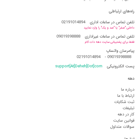
راه‌های ارتباطی
تلفن تماس در ساعات اداری
02191014894
داخلی "صفر" یا "صد و یک" را وارد نمایید
تلفن تماس در ساعات غیراداری
09019398888
فقط برای پشتیبانی سایت دهه دات کام
پیامرسان واتساپ
02191014894
-
09019398888
پست الکترونیکی
support[At]Deheh[Dot]com
دهه
درباره ما
ارتباط با ما
ثبت شکایات
تبلیغات
کار در دهه
قوانین سایت
سوالات متداول