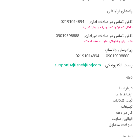
راه‌های ارتباطی
تلفن تماس در ساعات اداری
02191014894
داخلی "صفر" یا "صد و یک" را وارد نمایید
تلفن تماس در ساعات غیراداری
09019398888
فقط برای پشتیبانی سایت دهه دات کام
پیامرسان واتساپ
02191014894
-
09019398888
پست الکترونیکی
support[At]Deheh[Dot]com
دهه
درباره ما
ارتباط با ما
ثبت شکایات
تبلیغات
کار در دهه
قوانین سایت
سوالات متداول