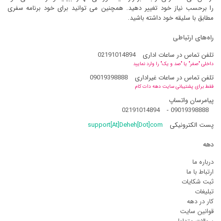
را برحسب نیاز خود تغییر دهید. همچنین می توانید برای خود برنامه سفری
مطابق با سلیقه خود داشته باشید.
راه‌های ارتباطی
تلفن تماس در ساعات اداری
02191014894
داخلی "صفر" یا "صد و یک" را وارد نمایید
تلفن تماس در ساعات غیراداری
09019398888
فقط برای پشتیبانی سایت دهه دات کام
پیامرسان واتساپ
02191014894
-
09019398888
پست الکترونیکی
support[At]Deheh[Dot]com
دهه
درباره ما
ارتباط با ما
ثبت شکایات
تبلیغات
کار در دهه
قوانین سایت