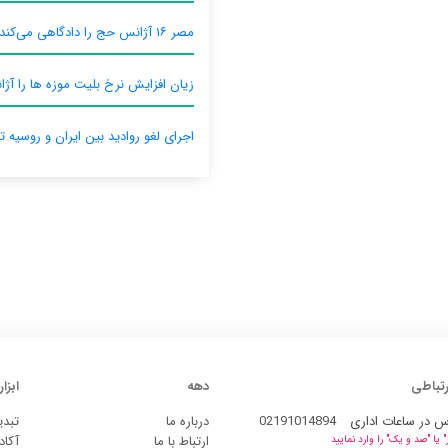
مصر ۱۶ آژانس حج را دادگاهی می‌کند
زیان افزایش نرخ بلیت موزه ها را آژان
اجرای لغو روادید بین ایران و روسیه ت
رتباطی
دهه
ابزار
س در ساعات اداری
02191014894
درباره ما
تبدی
ارتباط با ما
آکاد
یا "صد و یک" را وارد نمایید