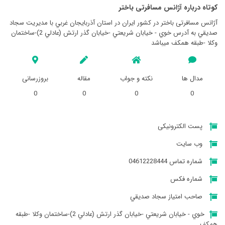
کوتاه درباره آژانس مسافرتی باختر
آژانس مسافرتی باختر در کشور ایران در استان آذربايجان غربي با مدیریت سجاد
صديقي به آدرس خوي - خيابان شريعتي -خيابان گذر ارتش (عادلي 2)-ساختمان
وكلا -طبقه همكف میباشد
مدال ها
نکته و جواب
مقاله
بروزرسانی
0
0
0
0
پست الکترونیکی
وب سایت
شماره تماس 04612228444
شماره فکس
صاحب امتیاز سجاد صديقي
خوي - خيابان شريعتي -خيابان گذر ارتش (عادلي 2)-ساختمان وكلا -طبقه
همكف