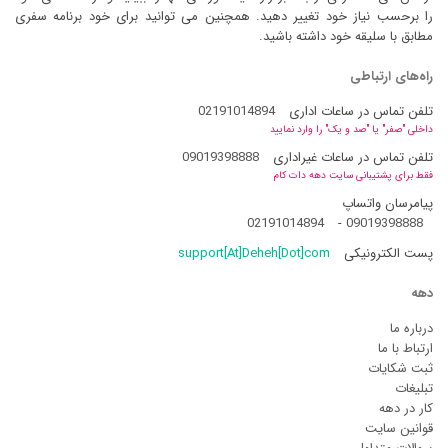
را برحسب نیاز خود تغییر دهید. همچنین می توانید برای خود برنامه سفری
مطابق با سلیقه خود داشته باشید.
راه‌های ارتباطی
تلفن تماس در ساعات اداری
02191014894
داخلی "صفر" یا "صد و یک" را وارد نمایید
تلفن تماس در ساعات غیراداری
09019398888
فقط برای پشتیبانی سایت دهه دات کام
پیامرسان واتساپ
02191014894
-
09019398888
پست الکترونیکی
support[At]Deheh[Dot]com
دهه
درباره ما
ارتباط با ما
ثبت شکایات
تبلیغات
کار در دهه
قوانین سایت