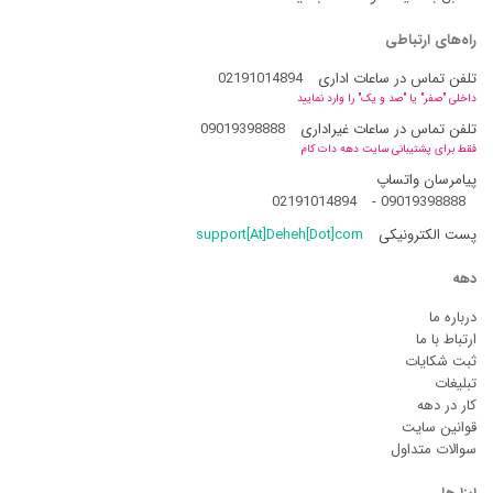
راه‌های ارتباطی
تلفن تماس در ساعات اداری
02191014894
داخلی "صفر" یا "صد و یک" را وارد نمایید
تلفن تماس در ساعات غیراداری
09019398888
فقط برای پشتیبانی سایت دهه دات کام
پیامرسان واتساپ
02191014894
-
09019398888
پست الکترونیکی
support[At]Deheh[Dot]com
دهه
درباره ما
ارتباط با ما
ثبت شکایات
تبلیغات
کار در دهه
قوانین سایت
سوالات متداول