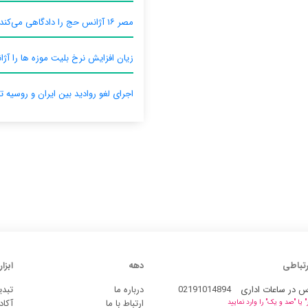
مصر ۱۶ آژانس حج را دادگاهی می‌کند
زیان افزایش نرخ بلیت موزه ها را آژان
اجرای لغو روادید بین ایران و روسیه ت
رتباطی
دهه
ابزار
س در ساعات اداری
02191014894
درباره ما
تبدی
ارتباط با ما
آکاد
یا "صد و یک" را وارد نمایید