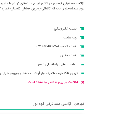
آژانس مسافرتی کوه نور در کشور ایران در استان تهران با مدیری
دوم صادقیه-بلوار آیت اله کاشانی-روبروی خیابان گلستان-شماره 77-واحد 3 میباشد
پست الکترونیکی
وب سایت
شماره تماس 4-02144049072
شماره فکس
صاحب امتیاز راحله علی اصغر
تهران-فلکه دوم صادقیه-بلوار آیت اله کاشانی-روبروی خیابان گلستان
اطلاعات بر روی نقشه وارد نشده است
تورهای آژانس مسافرتی کوه نور