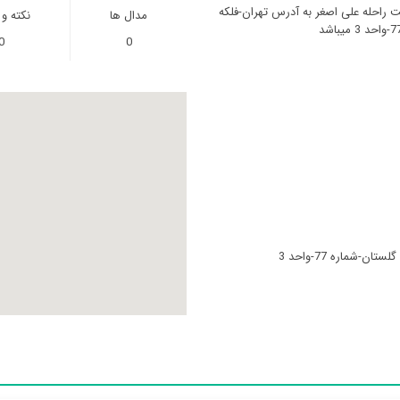
ت راحله علی اصغر به آدرس تهران-فلکه
مدال ها
نکته و
0
0
-شماره 77-واحد 3