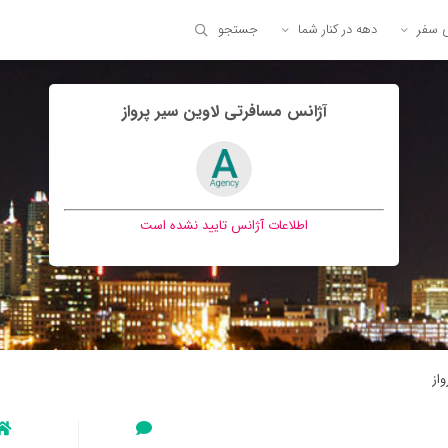
ی سفر
دهه در کنار شما
جستجو
آژانس مسافرتی لاوين سير پرواز
اطلاعات آژانس تایید نشده است
از