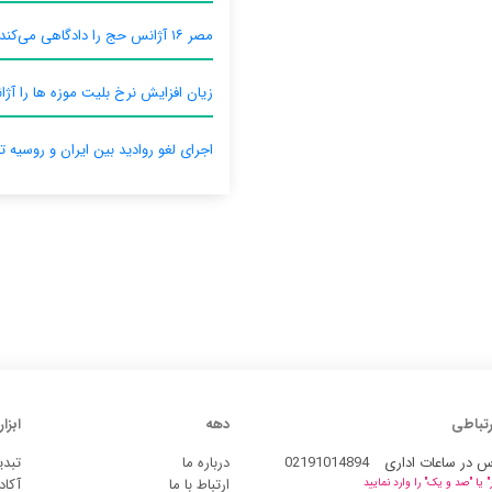
مصر ۱۶ آژانس حج را دادگاهی می‌کند
زیان افزایش نرخ بلیت موزه ها را آژان
اجرای لغو روادید بین ایران و روسیه ت
رتباطی
دهه
ابزار
س در ساعات اداری
02191014894
درباره ما
تبدی
ارتباط با ما
آکاد
یا "صد و یک" را وارد نمایید