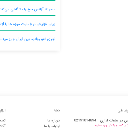
مصر ۱۶ آژانس حج را دادگاهی می‌کند
زیان افزایش نرخ بلیت موزه ها را آژان
اجرای لغو روادید بین ایران و روسیه ت
رتباطی
دهه
ابزار
س در ساعات اداری
02191014894
درباره ما
تبدی
ارتباط با ما
آکاد
یا "صد و یک" را وارد نمایید