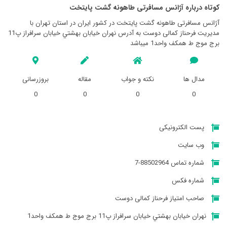
کوتاه درباره آژانس مسافرتی طاهونه گشت پايتخت
آژانس مسافرتی طاهونه گشت پايتخت در کشور ایران در استان تهران با
مدیریت فرحناز کمالی دوست به آدرس نهران خیابان بهشتي خيابان سرافراز پ11
برج موج ط همكف واحد1 میباشد
مدال ها
نکته و جواب
مقاله
بروزرسانی
0
0
0
0
پست الکترونیکی
وب سایت
شماره تماس 88502964-7
شماره فکس
صاحب امتیاز فرحناز کمالی دوست
نهران خیابان بهشتي خيابان سرافراز پ11 برج موج ط همكف واحد1