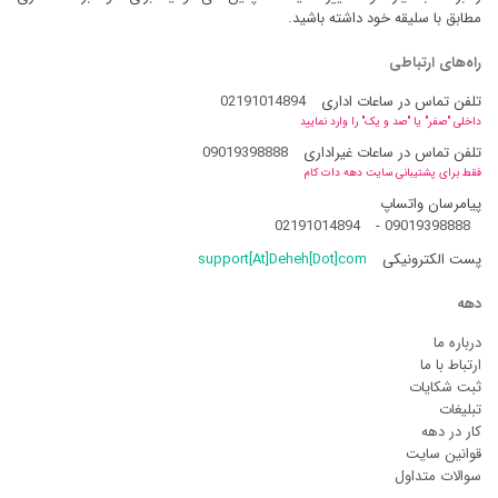
مطابق با سلیقه خود داشته باشید.
راه‌های ارتباطی
تلفن تماس در ساعات اداری
02191014894
داخلی "صفر" یا "صد و یک" را وارد نمایید
تلفن تماس در ساعات غیراداری
09019398888
فقط برای پشتیبانی سایت دهه دات کام
پیامرسان واتساپ
02191014894
-
09019398888
پست الکترونیکی
support[At]Deheh[Dot]com
دهه
درباره ما
ارتباط با ما
ثبت شکایات
تبلیغات
کار در دهه
قوانین سایت
سوالات متداول