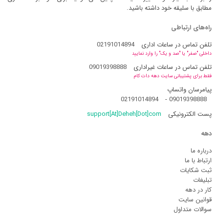
مطابق با سلیقه خود داشته باشید.
راه‌های ارتباطی
تلفن تماس در ساعات اداری
02191014894
داخلی "صفر" یا "صد و یک" را وارد نمایید
تلفن تماس در ساعات غیراداری
09019398888
فقط برای پشتیبانی سایت دهه دات کام
پیامرسان واتساپ
02191014894
-
09019398888
پست الکترونیکی
support[At]Deheh[Dot]com
دهه
درباره ما
ارتباط با ما
ثبت شکایات
تبلیغات
کار در دهه
قوانین سایت
سوالات متداول