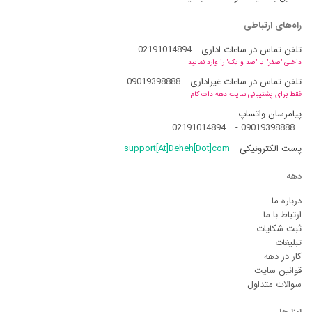
راه‌های ارتباطی
تلفن تماس در ساعات اداری
02191014894
داخلی "صفر" یا "صد و یک" را وارد نمایید
تلفن تماس در ساعات غیراداری
09019398888
فقط برای پشتیبانی سایت دهه دات کام
پیامرسان واتساپ
02191014894
-
09019398888
پست الکترونیکی
support[At]Deheh[Dot]com
دهه
درباره ما
ارتباط با ما
ثبت شکایات
تبلیغات
کار در دهه
قوانین سایت
سوالات متداول