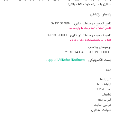
مطابق با سلیقه خود داشته باشید.
راه‌های ارتباطی
تلفن تماس در ساعات اداری
02191014894
داخلی "صفر" یا "صد و یک" را وارد نمایید
تلفن تماس در ساعات غیراداری
09019398888
فقط برای پشتیبانی سایت دهه دات کام
پیامرسان واتساپ
02191014894
-
09019398888
پست الکترونیکی
support[At]Deheh[Dot]com
دهه
درباره ما
ارتباط با ما
ثبت شکایات
تبلیغات
کار در دهه
قوانین سایت
سوالات متداول