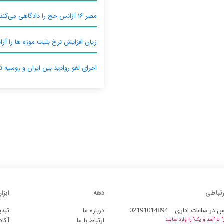
مصر ۱۶ آژانس حج را دادگاهی می‌کند
زیان افزایش نرخ بلیت موزه ها را آژان
اجرای لغو روادید بین ایران و روسیه ت
رتباطی
دهه
ابزار
س در ساعات اداری
02191014894
درباره ما
تبدی
ارتباط با ما
آکاد
یا "صد و یک" را وارد نمایید