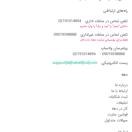
راه‌های ارتباطی
تلفن تماس در ساعات اداری
02191014894
داخلی "صفر" یا "صد و یک" را وارد نمایید
تلفن تماس در ساعات غیراداری
09019398888
فقط برای پشتیبانی سایت دهه دات کام
پیامرسان واتساپ
02191014894
-
09019398888
پست الکترونیکی
support[At]Deheh[Dot]com
دهه
درباره ما
ارتباط با ما
ثبت شکایات
تبلیغات
کار در دهه
قوانین سایت
سوالات متداول