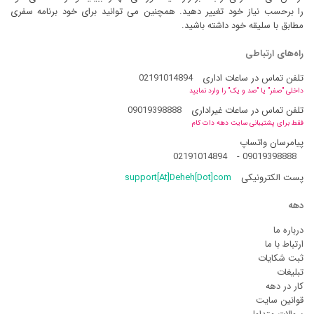
را برحسب نیاز خود تغییر دهید. همچنین می توانید برای خود برنامه سفری
مطابق با سلیقه خود داشته باشید.
راه‌های ارتباطی
تلفن تماس در ساعات اداری
02191014894
داخلی "صفر" یا "صد و یک" را وارد نمایید
تلفن تماس در ساعات غیراداری
09019398888
فقط برای پشتیبانی سایت دهه دات کام
پیامرسان واتساپ
02191014894
-
09019398888
پست الکترونیکی
support[At]Deheh[Dot]com
دهه
درباره ما
ارتباط با ما
ثبت شکایات
تبلیغات
کار در دهه
قوانین سایت