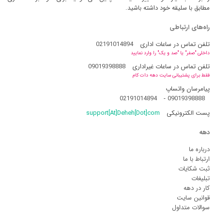
مطابق با سلیقه خود داشته باشید.
راه‌های ارتباطی
تلفن تماس در ساعات اداری
02191014894
داخلی "صفر" یا "صد و یک" را وارد نمایید
تلفن تماس در ساعات غیراداری
09019398888
فقط برای پشتیبانی سایت دهه دات کام
پیامرسان واتساپ
02191014894
-
09019398888
پست الکترونیکی
support[At]Deheh[Dot]com
دهه
درباره ما
ارتباط با ما
ثبت شکایات
تبلیغات
کار در دهه
قوانین سایت
سوالات متداول