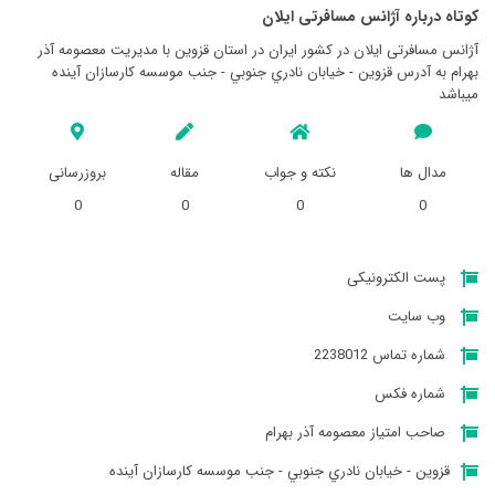
کوتاه درباره آژانس مسافرتی ايلان
آژانس مسافرتی ايلان در کشور ایران در استان قزوين با مدیریت معصومه آذر
بهرام به آدرس قزوين - خيابان نادري جنوبي - جنب موسسه كارسازان آينده
میباشد
مدال ها
نکته و جواب
مقاله
بروزرسانی
0
0
0
0
پست الکترونیکی
وب سایت
شماره تماس 2238012
شماره فکس
صاحب امتیاز معصومه آذر بهرام
قزوين - خيابان نادري جنوبي - جنب موسسه كارسازان آينده