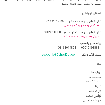
مطابق با سلیقه خود داشته باشید.
راه‌های ارتباطی
تلفن تماس در ساعات اداری
02191014894
داخلی "صفر" یا "صد و یک" را وارد نمایید
تلفن تماس در ساعات غیراداری
09019398888
فقط برای پشتیبانی سایت دهه دات کام
پیامرسان واتساپ
02191014894
-
09019398888
پست الکترونیکی
support[At]Deheh[Dot]com
دهه
درباره ما
ارتباط با ما
ثبت شکایات
تبلیغات
کار در دهه
قوانین سایت
سوالات متداول