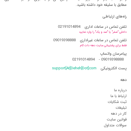
مطابق با سلیقه خود داشته باشید.
راه‌های ارتباطی
تلفن تماس در ساعات اداری
02191014894
داخلی "صفر" یا "صد و یک" را وارد نمایید
تلفن تماس در ساعات غیراداری
09019398888
فقط برای پشتیبانی سایت دهه دات کام
پیامرسان واتساپ
02191014894
-
09019398888
پست الکترونیکی
support[At]Deheh[Dot]com
دهه
درباره ما
ارتباط با ما
ثبت شکایات
تبلیغات
کار در دهه
قوانین سایت
سوالات متداول