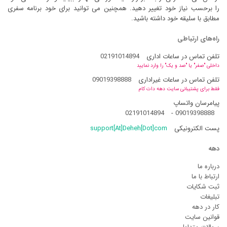
را برحسب نیاز خود تغییر دهید. همچنین می توانید برای خود برنامه سفری
مطابق با سلیقه خود داشته باشید.
راه‌های ارتباطی
تلفن تماس در ساعات اداری
02191014894
داخلی "صفر" یا "صد و یک" را وارد نمایید
تلفن تماس در ساعات غیراداری
09019398888
فقط برای پشتیبانی سایت دهه دات کام
پیامرسان واتساپ
02191014894
-
09019398888
پست الکترونیکی
support[At]Deheh[Dot]com
دهه
درباره ما
ارتباط با ما
ثبت شکایات
تبلیغات
کار در دهه
قوانین سایت