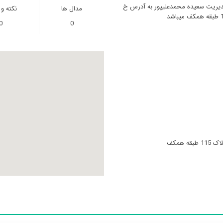
 مدیریت سعیده محمدعلیپور به آدرس خ
مدال ها
نکته و
0
0
همکف