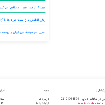
مصر ۱۶ آژانس حج را دادگاهی می‌کند
زیان افزایش نرخ بلیت موزه ها را آژان
اجرای لغو روادید بین ایران و روسیه ت
رتباطی
دهه
ابزار
س در ساعات اداری
02191014894
درباره ما
تبدی
ارتباط با ما
آکاد
یا "صد و یک" را وارد نمایید