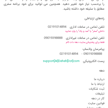
را برحسب نیاز خود تغییر دهید. همچنین می توانید برای خود برنامه سفری
مطابق با سلیقه خود داشته باشید.
راه‌های ارتباطی
تلفن تماس در ساعات اداری
02191014894
داخلی "صفر" یا "صد و یک" را وارد نمایید
تلفن تماس در ساعات غیراداری
09019398888
فقط برای پشتیبانی سایت دهه دات کام
پیامرسان واتساپ
02191014894
-
09019398888
پست الکترونیکی
support[At]Deheh[Dot]com
دهه
درباره ما
ارتباط با ما
ثبت شکایات
تبلیغات
کار در دهه
قوانین سایت