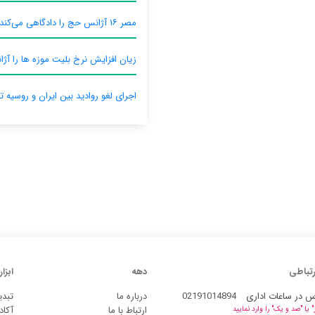
مصر ۱۶ آژانس حج را دادگاهی می‌کند
زیان افزایش نرخ بلیت موزه ها را آژان
اجرای لغو روادید بین ایران و روسیه ت
رتباطی
دهه
ابزار
س در ساعات اداری
02191014894
درباره ما
تبدی
ارتباط با ما
آکاد
یا "صد و یک" را وارد نمایید