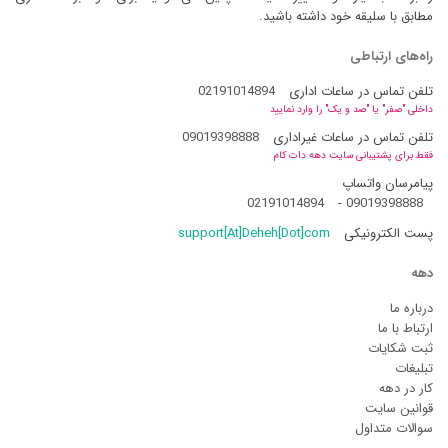
مطابق با سلیقه خود داشته باشید.
راه‌های ارتباطی
تلفن تماس در ساعات اداری
02191014894
داخلی "صفر" یا "صد و یک" را وارد نمایید
تلفن تماس در ساعات غیراداری
09019398888
فقط برای پشتیبانی سایت دهه دات کام
پیامرسان واتساپ
02191014894
-
09019398888
پست الکترونیکی
support[At]Deheh[Dot]com
دهه
درباره ما
ارتباط با ما
ثبت شکایات
تبلیغات
کار در دهه
قوانین سایت
سوالات متداول