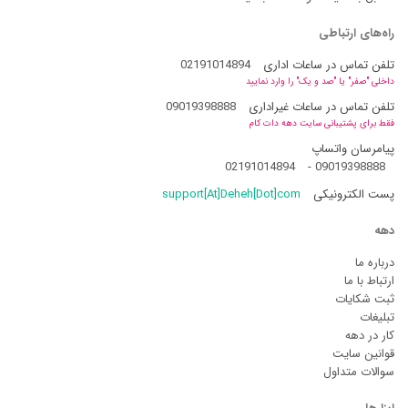
راه‌های ارتباطی
تلفن تماس در ساعات اداری
02191014894
داخلی "صفر" یا "صد و یک" را وارد نمایید
تلفن تماس در ساعات غیراداری
09019398888
فقط برای پشتیبانی سایت دهه دات کام
پیامرسان واتساپ
02191014894
-
09019398888
پست الکترونیکی
support[At]Deheh[Dot]com
دهه
درباره ما
ارتباط با ما
ثبت شکایات
تبلیغات
کار در دهه
قوانین سایت
سوالات متداول