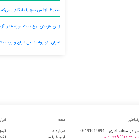
مصر ۱۶ آژانس حج را دادگاهی می‌کند
زیان افزایش نرخ بلیت موزه ها را آژان
اجرای لغو روادید بین ایران و روسیه ت
رتباطی
دهه
ابزار
س در ساعات اداری
02191014894
درباره ما
تبدی
ارتباط با ما
آکاد
یا "صد و یک" را وارد نمایید