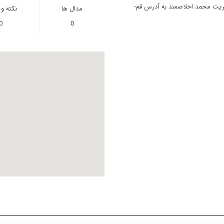
یریت محمد اخلاصمند به آدرس قم-
مدال ها
نکته و
0
0