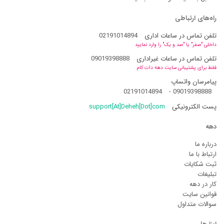
راه‌های ارتباطی
تلفن تماس در ساعات اداری
02191014894
داخلی "صفر" یا "صد و یک" را وارد نمایید
تلفن تماس در ساعات غیراداری
09019398888
فقط برای پشتیبانی سایت دهه دات کام
پیامرسان واتساپ
02191014894
-
09019398888
پست الکترونیکی
support[At]Deheh[Dot]com
دهه
درباره ما
ارتباط با ما
ثبت شکایات
تبلیغات
کار در دهه
قوانین سایت
سوالات متداول