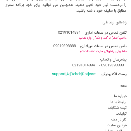
را برحسب نیاز خود تغییر دهید. همچنین می توانید برای خود برنامه سفری
مطابق با سلیقه خود داشته باشید.
راه‌های ارتباطی
تلفن تماس در ساعات اداری
02191014894
داخلی "صفر" یا "صد و یک" را وارد نمایید
تلفن تماس در ساعات غیراداری
09019398888
فقط برای پشتیبانی سایت دهه دات کام
پیامرسان واتساپ
02191014894
-
09019398888
پست الکترونیکی
support[At]Deheh[Dot]com
دهه
درباره ما
ارتباط با ما
ثبت شکایات
تبلیغات
کار در دهه
قوانین سایت