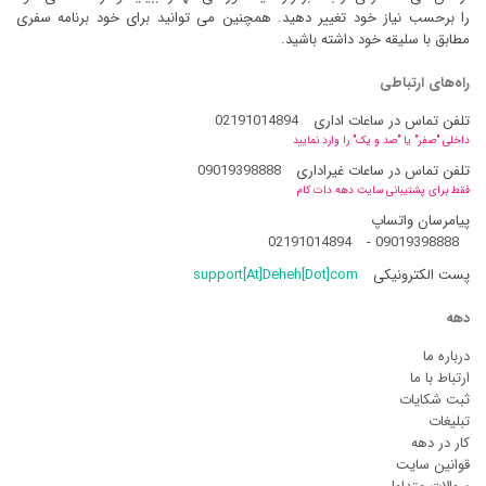
را برحسب نیاز خود تغییر دهید. همچنین می توانید برای خود برنامه سفری
مطابق با سلیقه خود داشته باشید.
راه‌های ارتباطی
تلفن تماس در ساعات اداری
02191014894
داخلی "صفر" یا "صد و یک" را وارد نمایید
تلفن تماس در ساعات غیراداری
09019398888
فقط برای پشتیبانی سایت دهه دات کام
پیامرسان واتساپ
02191014894
-
09019398888
پست الکترونیکی
support[At]Deheh[Dot]com
دهه
درباره ما
ارتباط با ما
ثبت شکایات
تبلیغات
کار در دهه
قوانین سایت