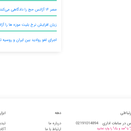
مصر ۱۶ آژانس حج را دادگاهی می‌کند
زیان افزایش نرخ بلیت موزه ها را آژان
اجرای لغو روادید بین ایران و روسیه ت
رتباطی
دهه
ابزار
س در ساعات اداری
02191014894
درباره ما
تبدی
ارتباط با ما
آکاد
یا "صد و یک" را وارد نمایید