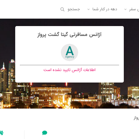
ی سفر
دهه در کنار شما
جستجو
آژانس مسافرتی گيتا گشت پرواز
اطلاعات آژانس تایید نشده است
از