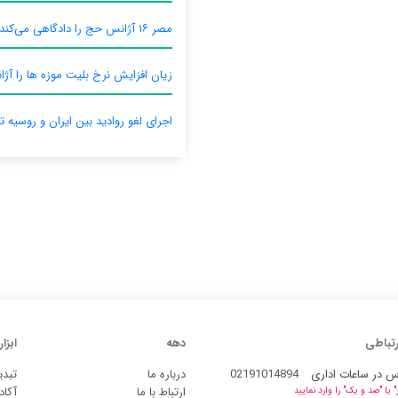
مصر ۱۶ آژانس حج را دادگاهی می‌کند
زیان افزایش نرخ بلیت موزه ها را آژان
اجرای لغو روادید بین ایران و روسیه ت
رتباطی
دهه
ابزار
س در ساعات اداری
02191014894
درباره ما
تبدی
ارتباط با ما
آکاد
یا "صد و یک" را وارد نمایید