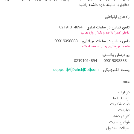
مطابق با سلیقه خود داشته باشید.
راه‌های ارتباطی
تلفن تماس در ساعات اداری
02191014894
داخلی "صفر" یا "صد و یک" را وارد نمایید
تلفن تماس در ساعات غیراداری
09019398888
فقط برای پشتیبانی سایت دهه دات کام
پیامرسان واتساپ
02191014894
-
09019398888
پست الکترونیکی
support[At]Deheh[Dot]com
دهه
درباره ما
ارتباط با ما
ثبت شکایات
تبلیغات
کار در دهه
قوانین سایت
سوالات متداول