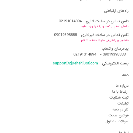
راه‌های ارتباطی
تلفن تماس در ساعات اداری
02191014894
داخلی "صفر" یا "صد و یک" را وارد نمایید
تلفن تماس در ساعات غیراداری
09019398888
فقط برای پشتیبانی سایت دهه دات کام
پیامرسان واتساپ
02191014894
-
09019398888
پست الکترونیکی
support[At]Deheh[Dot]com
دهه
درباره ما
ارتباط با ما
ثبت شکایات
تبلیغات
کار در دهه
قوانین سایت
سوالات متداول